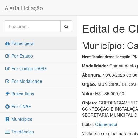
Alerta Licitação
Edital de 
Município: C
Painel geral
Por Estado
PNC
Identificador desta licitação:
Modalidade:
Chamamento p
Por Código UASG
Abertura:
13/06/2026 08:30
Por Modalidade
Órgão:
MUNICIPIO DE CA
Valor:
R$ 135.000,00
Busca Itens
Objeto:
CREDENCIAMENTO 
Por CNAE
CONFECÇÃO E INSTALAÇÃ
SECRETARIA MUNICIPAL D
Municípios
Edital:
Clique aqui
Tendências
Visitar site original para mai