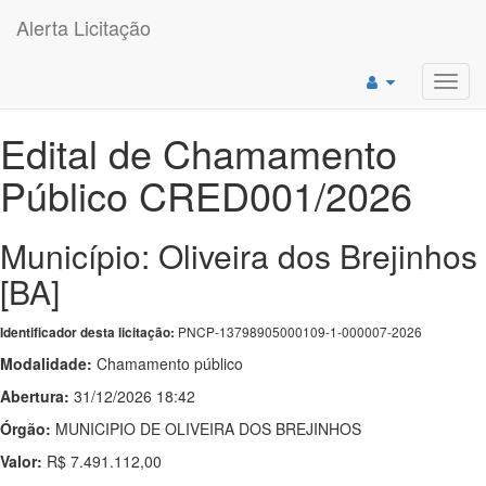
Alerta Licitação
Toggl
navig
Edital de Chamamento
Público CRED001/2026
Município: Oliveira dos Brejinhos
[BA]
PNCP-13798905000109-1-000007-2026
Identificador desta licitação:
Modalidade:
Chamamento público
Abertura:
31/12/2026 18:42
Órgão:
MUNICIPIO DE OLIVEIRA DOS BREJINHOS
Valor:
R$ 7.491.112,00