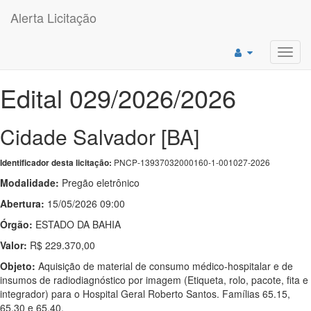
Alerta Licitação
Toggl
navig
Edital 029/2026/2026
Cidade Salvador [BA]
PNCP-13937032000160-1-001027-2026
Identificador desta licitação:
Modalidade:
Pregão eletrônico
Abertura:
15/05/2026 09:00
Órgão:
ESTADO DA BAHIA
Valor:
R$ 229.370,00
Objeto:
Aquisição de material de consumo médico-hospitalar e de
insumos de radiodiagnóstico por imagem (Etiqueta, rolo, pacote, fita e
integrador) para o Hospital Geral Roberto Santos. Famílias 65.15,
65.30 e 65.40.