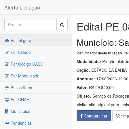
Alerta Licitação
Edital PE 
Município: Sa
Painel geral
Por Estado
PNC
Identificador desta licitação:
Modalidade:
Pregão eletrôn
Por Código UASG
Órgão:
ESTADO DA BAHIA
Por Modalidade
Abertura:
17/06/2026 10:00
Valor:
R$ 59.840,00
Busca Itens
Objeto:
Serviço de Rocagem
Por CNAE
Visitar site original para mai
Municípios
Compartilhar
Ver ma
Tendências