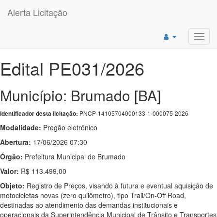
Alerta Licitação
Toggl
navig
Edital PE031/2026
Município: Brumado [BA]
PNCP-14105704000133-1-000075-2026
Identificador desta licitação:
Modalidade:
Pregão eletrônico
Abertura:
17/06/2026 07:30
Órgão:
Prefeitura Municipal de Brumado
Valor:
R$ 113.499,00
Objeto:
Registro de Preços, visando à futura e eventual aquisição de
motocicletas novas (zero quilômetro), tipo Trail/On-Off Road,
destinadas ao atendimento das demandas institucionais e
operacionais da Superintendência Municipal de Trânsito e Transportes