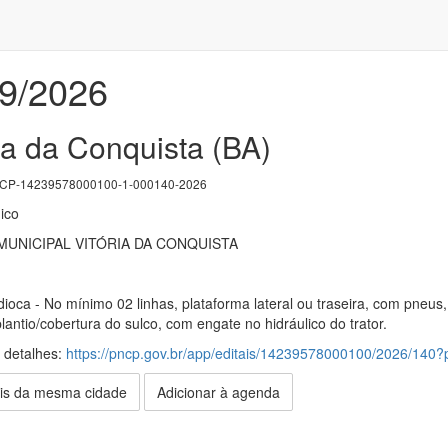
29/2026
ia da Conquista (BA)
P-14239578000100-1-000140-2026
ico
UNICIPAL VITÓRIA DA CONQUISTA
ioca - No mínimo 02 linhas, plataforma lateral ou traseira, com pn
lantio/cobertura do sulco, com engate no hidráulico do trator.
s detalhes:
https://pncp.gov.br/app/editais/14239578000100/2026/14
is da mesma cidade
Adicionar à agenda