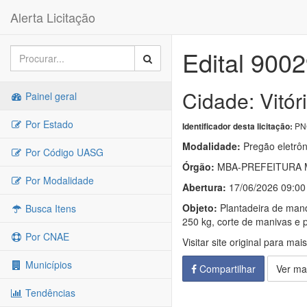
Alerta Licitação
Edital 900
Cidade: Vitór
Painel geral
Por Estado
PNC
Identificador desta licitação:
Modalidade:
Pregão eletrôn
Por Código UASG
Órgão:
MBA-PREFEITURA M
Por Modalidade
Abertura:
17/06/2026 09:00
Objeto:
Plantadeira de mand
Busca Itens
250 kg, corte de manivas e p
Por CNAE
Visitar site original para mai
Municípios
Compartilhar
Ver ma
Tendências