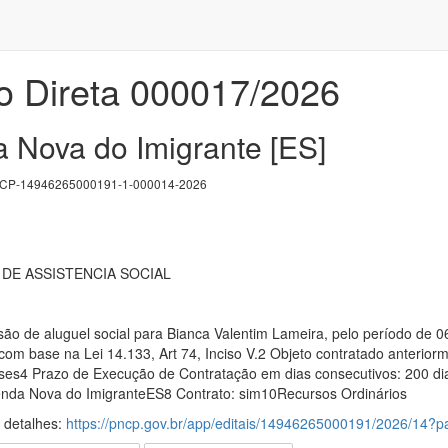
o Direta 000017/2026
 Nova do Imigrante [ES]
P-14946265000191-1-000014-2026
DE ASSISTENCIA SOCIAL
ão de aluguel social para Bianca Valentim Lameira, pelo período de 
om base na Lei 14.133, Art 74, Inciso V.2 Objeto contratado anterior
eses4 Prazo de Execução de Contratação em dias consecutivos: 200 di
enda Nova do ImigranteES8 Contrato: sim10Recursos Ordinários
s detalhes:
https://pncp.gov.br/app/editais/14946265000191/2026/14