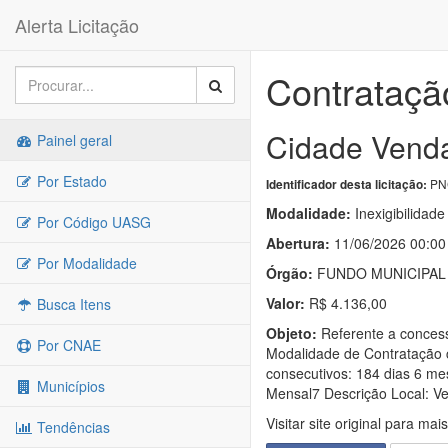
Alerta Licitação
Contrataçã
Cidade Venda
Painel geral
Por Estado
PNC
Identificador desta licitação:
Modalidade:
Inexigibilidade
Por Código UASG
Abertura:
11/06/2026 00:00
Por Modalidade
Órgão:
FUNDO MUNICIPAL 
Valor:
R$ 4.136,00
Busca Itens
Objeto:
Referente a concess
Por CNAE
Modalidade de Contratação c
consecutivos: 184 dias 6 m
Municípios
Mensal7 Descrição Local: V
Visitar site original para mai
Tendências