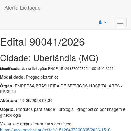
Alerta Licitação
Toggl
navig
Edital 90041/2026
Cidade: Uberlândia (MG)
PNCP-15126437000305-1-001516-2026
Identificador desta licitação:
Modalidade:
Pregão eletrônico
Órgão:
EMPRESA BRASILEIRA DE SERVICOS HOSPITALARES -
EBSERH
Abertura:
19/05/2026 08:30
Objeto:
Produtos para saúde - urologia - diagnóstico por imagem e
ginecologia
Visitar site original para mais detalhes:
https://pncp.gov.br/app/editais/15126437000305/2026/1516