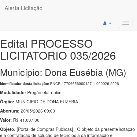
Alerta Licitação
Toggl
navig
Edital PROCESSO
LICITATORIO 035/2026
Município: Dona Eusébia (MG)
PNCP-17706656000127-1-000026-2026
Identificador desta licitação:
Modalidade:
Pregão eletrônico
Órgão:
MUNICIPIO DE DONA EUZEBIA
Abertura:
20/05/2026 09:00
Valor:
R$ 41.037,00
Objeto:
[Portal de Compras Públicas] - O objeto da presente licitação
é a contratação de solução de tecnologia da informação e