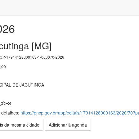
026
cutinga [MG]
P-17914128000163-1-000070-2026
ico
IPAL DE JACUTINGA
IÇÕES
s detalhes:
https://pncp.gov.br/app/editais/17914128000163/2026/70
is da mesma cidade
Adicionar à agenda