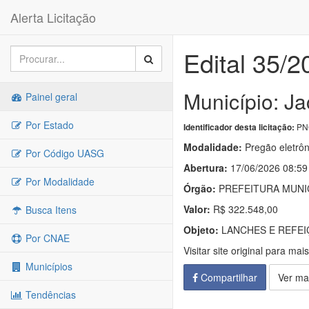
Alerta Licitação
Edital 35/2
Município: Ja
Painel geral
Por Estado
PNC
Identificador desta licitação:
Modalidade:
Pregão eletrôn
Por Código UASG
Abertura:
17/06/2026 08:59
Por Modalidade
Órgão:
PREFEITURA MUNIC
Valor:
R$ 322.548,00
Busca Itens
Objeto:
LANCHES E REFE
Por CNAE
Visitar site original para mai
Municípios
Compartilhar
Ver ma
Tendências