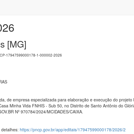
026
as [MG]
P-17947599000178-1-000002-2026
IRAS
da, de empresa especializada para elaboração e execução do projeto b
sa Minha Vida FNHIS - Sub 50, no Distrito de Santo Antônio do Glór
OV.BR Nº 970784/2024/MCIDADES/CAIXA.
s detalhes:
https://pncp.gov.br/app/editais/17947599000178/2026/2