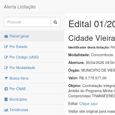
Alerta Licitação
Edital 01/2
Cidade Vieir
Painel geral
Por Estado
PNC
Identificador desta licitação:
Modalidade:
Concorrência
Por Código UASG
Abertura:
30/04/2026 09:00
Por Modalidade
Órgão:
MUNICIPIO DE VIE
Valor:
R$ 3.775.577,00
Busca Itens
Objeto:
Contratação integra
Por CNAE
âmbito do Programa Minha Ca
Compromisso TRANSFEREG
Municípios
Edital:
Clique aqui
Tendências
Visitar site original para mai