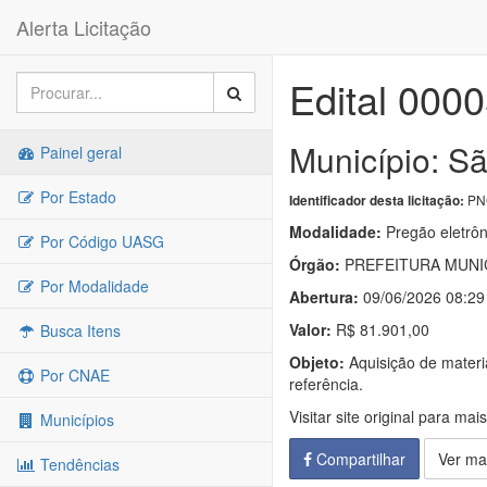
Alerta Licitação
Edital 000
Município: S
Painel geral
Por Estado
PNC
Identificador desta licitação:
Modalidade:
Pregão eletrôn
Por Código UASG
Órgão:
PREFEITURA MUNIC
Por Modalidade
Abertura:
09/06/2026 08:29
Valor:
R$ 81.901,00
Busca Itens
Objeto:
Aquisição de materi
Por CNAE
referência.
Visitar site original para mai
Municípios
Compartilhar
Ver ma
Tendências