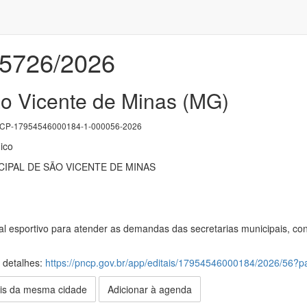
05726/2026
ão Vicente de Minas (MG)
P-17954546000184-1-000056-2026
ico
IPAL DE SÃO VICENTE DE MINAS
al esportivo para atender as demandas das secretarias municipais, co
s detalhes:
https://pncp.gov.br/app/editais/17954546000184/2026/56
is da mesma cidade
Adicionar à agenda