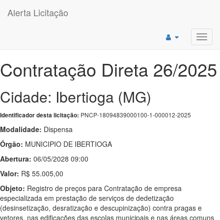
Alerta Licitação
Toggl
navig
Contratação Direta 26/2025
Cidade: Ibertioga (MG)
PNCP-18094839000100-1-000012-2025
Identificador desta licitação:
Modalidade:
Dispensa
Órgão:
MUNICIPIO DE IBERTIOGA
Abertura:
06/05/2028 09:00
Valor:
R$ 55.005,00
Objeto:
Registro de preços para Contratação de empresa
especializada em prestação de serviços de dedetização
(desinsetização, desratização e descupinização) contra pragas e
vetores, nas edificações das escolas municipais e nas áreas comuns