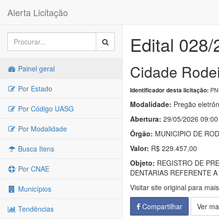
Alerta Licitação
Edital 028
Cidade Rodei
Painel geral
Por Estado
PNC
Identificador desta licitação:
Modalidade:
Pregão eletrôn
Por Código UASG
Abertura:
29/05/2026 09:00
Por Modalidade
Órgão:
MUNICIPIO DE RO
Valor:
R$ 229.457,00
Busca Itens
Objeto:
REGISTRO DE PRE
Por CNAE
DENTARIAS REFERENTE A 
Visitar site original para mai
Municípios
Compartilhar
Ver ma
Tendências