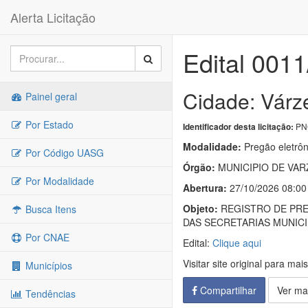
Alerta Licitação
Edital 001
Cidade: Várz
Painel geral
Por Estado
PNC
Identificador desta licitação:
Modalidade:
Pregão eletrôn
Por Código UASG
Órgão:
MUNICIPIO DE VAR
Por Modalidade
Abertura:
27/10/2026 08:00
Objeto:
REGISTRO DE PRE
Busca Itens
DAS SECRETARIAS MUNICI
Por CNAE
Edital:
Clique aqui
Visitar site original para mai
Municípios
Compartilhar
Ver ma
Tendências