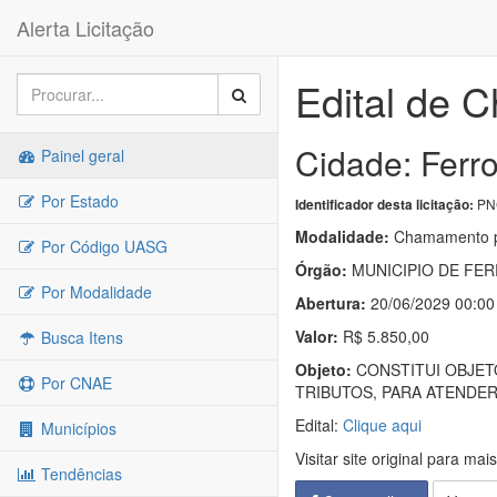
Alerta Licitação
Edital de 
Cidade: Ferr
Painel geral
Por Estado
PNC
Identificador desta licitação:
Modalidade:
Chamamento p
Por Código UASG
Órgão:
MUNICIPIO DE FE
Por Modalidade
Abertura:
20/06/2029 00:00
Valor:
R$ 5.850,00
Busca Itens
Objeto:
CONSTITUI OBJET
Por CNAE
TRIBUTOS, PARA ATENDER
Edital:
Clique aqui
Municípios
Visitar site original para mai
Tendências