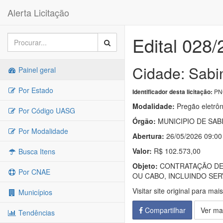
Alerta Licitação
Edital 028
Cidade: Sabi
Painel geral
Por Estado
PNC
Identificador desta licitação:
Modalidade:
Pregão eletrôn
Por Código UASG
Órgão:
MUNICIPIO DE SAB
Por Modalidade
Abertura:
26/05/2026 09:00
Valor:
R$ 102.573,00
Busca Itens
Objeto:
CONTRATAÇÃO DE 
Por CNAE
OU CABO, INCLUINDO SE
Visitar site original para mai
Municípios
Compartilhar
Ver ma
Tendências