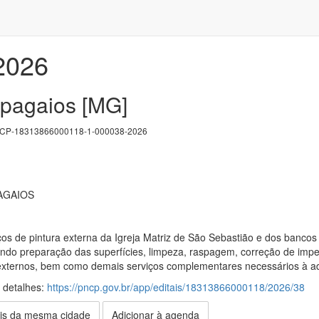
/2026
apagaios [MG]
P-18313866000118-1-000038-2026
AGAIOS
os de pintura externa da Igreja Matriz de São Sebastião e dos bancos
o preparação das superfícies, limpeza, raspagem, correção de imperf
 externos, bem como demais serviços complementares necessários à
s detalhes:
https://pncp.gov.br/app/editais/18313866000118/2026/38
is da mesma cidade
Adicionar à agenda