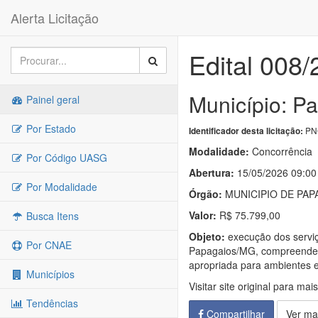
Alerta Licitação
Edital 008
Município: P
Painel geral
Por Estado
PNC
Identificador desta licitação:
Modalidade:
Concorrência
Por Código UASG
Abertura:
15/05/2026 09:00
Por Modalidade
Órgão:
MUNICIPIO DE PAP
Valor:
R$ 75.799,00
Busca Itens
Objeto:
execução dos serviç
Por CNAE
Papagaios/MG, compreendend
apropriada para ambientes
Municípios
Visitar site original para mai
Tendências
Compartilhar
Ver ma