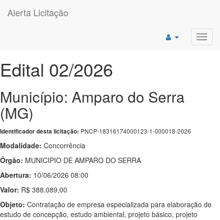
Alerta Licitação
Toggl
navig
Edital 02/2026
Município: Amparo do Serra
(MG)
PNCP-18316174000123-1-000018-2026
Identificador desta licitação:
Modalidade:
Concorrência
Órgão:
MUNICIPIO DE AMPARO DO SERRA
Abertura:
10/06/2026 08:00
Valor:
R$ 388.089,00
Objeto:
Contratação de empresa especializada para elaboração de
estudo de concepção, estudo ambiental, projeto básico, projeto