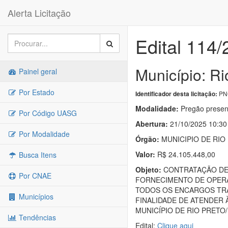
Alerta Licitação
Edital 114
Município: Ri
Painel geral
Por Estado
PNC
Identificador desta licitação:
Modalidade:
Pregão presen
Por Código UASG
Abertura:
21/10/2025 10:30
Por Modalidade
Órgão:
MUNICIPIO DE RIO
Valor:
R$ 24.105.448,00
Busca Itens
Objeto:
CONTRATAÇÃO DE 
Por CNAE
FORNECIMENTO DE OPERA
TODOS OS ENCARGOS TRAB
Municípios
FINALIDADE DE ATENDER
MUNICÍPIO DE RIO PRETO
Tendências
Edital:
Clique aqui