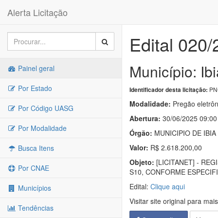
Alerta Licitação
Edital 020
Município: Ib
Painel geral
Por Estado
PNC
Identificador desta licitação:
Modalidade:
Pregão eletrôn
Por Código UASG
Abertura:
30/06/2025 09:00
Por Modalidade
Órgão:
MUNICIPIO DE IBIA
Valor:
R$ 2.618.200,00
Busca Itens
Objeto:
[LICITANET] - RE
Por CNAE
S10, CONFORME ESPECIF
Edital:
Clique aqui
Municípios
Visitar site original para mai
Tendências