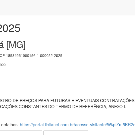
/2025
iá [MG]
P-18584961000156-1-000052-2025
ico
GISTRO DE PREÇOS PARA FUTURAS E EVENTUAIS CONTRATAÇÕES
ICAÇÕES CONSTANTES DO TERMO DE REFERÊNCIA, ANEXO I.
s detalhes:
https://portal.licitanet.com.br/acesso-visitante/WkplZm5KR2