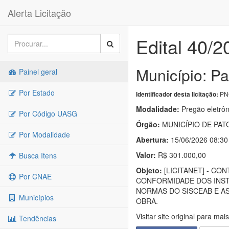
Alerta Licitação
Edital 40/2
Município: P
Painel geral
Por Estado
PNC
Identificador desta licitação:
Modalidade:
Pregão eletrôn
Por Código UASG
Órgão:
MUNICÍPIO DE PAT
Por Modalidade
Abertura:
15/06/2026 08:30
Valor:
R$ 301.000,00
Busca Itens
Objeto:
[LICITANET] - C
Por CNAE
CONFORMIDADE DOS INST
NORMAS DO SISCEAB E AS 
Municípios
OBRA.
Visitar site original para mai
Tendências