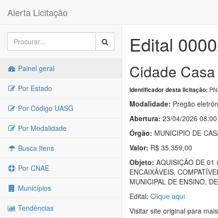
Alerta Licitação
Edital 000
Cidade Casa
Painel geral
Por Estado
PNC
Identificador desta licitação:
Modalidade:
Pregão eletrôn
Por Código UASG
Abertura:
23/04/2026 08:00
Por Modalidade
Órgão:
MUNICIPIO DE CA
Valor:
R$ 35.359,00
Busca Itens
Objeto:
AQUISIÇÃO DE 01
Por CNAE
ENCAIXÁVEIS, COMPATÍV
MUNICIPAL DE ENSINO, D
Municípios
Edital:
Clique aqui
Tendências
Visitar site original para mai