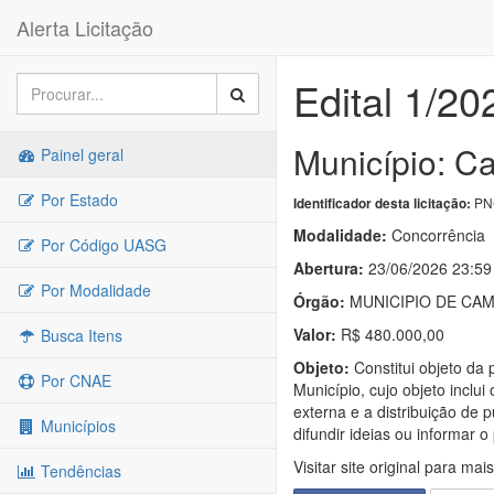
Alerta Licitação
Edital 1/20
Município: C
Painel geral
Por Estado
PNC
Identificador desta licitação:
Modalidade:
Concorrência
Por Código UASG
Abertura:
23/06/2026 23:59
Por Modalidade
Órgão:
MUNICIPIO DE CAM
Valor:
R$ 480.000,00
Busca Itens
Objeto:
Constitui objeto da 
Por CNAE
Município, cujo objeto inclu
externa e a distribuição de
Municípios
difundir ideias ou informar o
Visitar site original para mai
Tendências