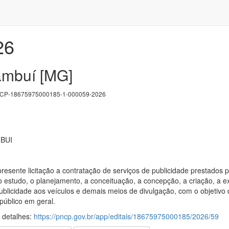
26
ambuí [MG]
P-18675975000185-1-000059-2026
BUI
presente licitação a contratação de serviços de publicidade prestados
i o estudo, o planejamento, a conceituação, a concepção, a criação, a
 publicidade aos veículos e demais meios de divulgação, com o objetiv
 público em geral.
s detalhes:
https://pncp.gov.br/app/editais/18675975000185/2026/59