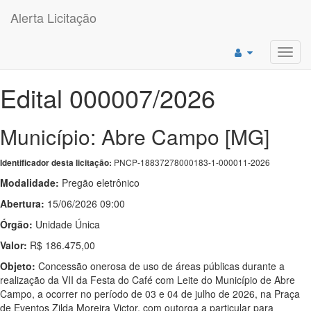
Alerta Licitação
Toggl
navig
Edital 000007/2026
Município: Abre Campo [MG]
PNCP-18837278000183-1-000011-2026
Identificador desta licitação:
Modalidade:
Pregão eletrônico
Abertura:
15/06/2026 09:00
Órgão:
Unidade Única
Valor:
R$ 186.475,00
Objeto:
Concessão onerosa de uso de áreas públicas durante a
realização da VII da Festa do Café com Leite do Município de Abre
Campo, a ocorrer no período de 03 e 04 de julho de 2026, na Praça
de Eventos Zilda Moreira Victor, com outorga a particular para