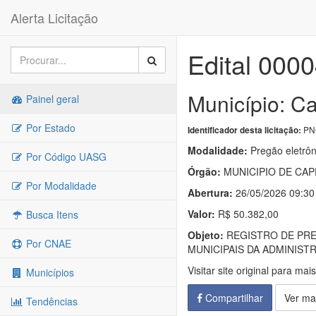
Alerta Licitação
Edital 000
Município: C
Painel geral
Por Estado
PNC
Identificador desta licitação:
Modalidade:
Pregão eletrôn
Por Código UASG
Órgão:
MUNICIPIO DE CAP
Por Modalidade
Abertura:
26/05/2026 09:30
Valor:
R$ 50.382,00
Busca Itens
Objeto:
REGISTRO DE PRE
Por CNAE
MUNICIPAIS DA ADMINIST
Visitar site original para mai
Municípios
Compartilhar
Ver ma
Tendências