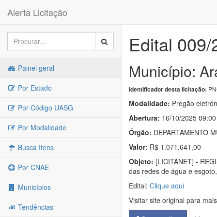
Alerta Licitação
Edital 009
Município: A
Painel geral
Por Estado
PNC
Identificador desta licitação:
Modalidade:
Pregão eletrôn
Por Código UASG
Abertura:
16/10/2025 09:00
Por Modalidade
Órgão:
DEPARTAMENTO MU
Valor:
R$ 1.071.641,00
Busca Itens
Objeto:
[LICITANET] - REG
Por CNAE
das redes de água e esgoto
Edital:
Clique aqui
Municípios
Visitar site original para mai
Tendências