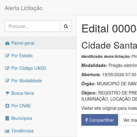
Alerta Licitação
Edital 000
Cidade Santa
Painel geral
Por Estado
PNC
Identificador desta licitação:
Modalidade:
Pregão eletrôn
Por Código UASG
Abertura:
19/05/2026 07:30
Por Modalidade
Órgão:
MUNICIPIO DE SA
Objeto:
REGISTRO DE PRE
Busca Itens
ILUMINAÇÃO, LOCAÇÃO D
Por CNAE
Visitar site original para mai
Municípios
Compartilhar
Ver ma
Tendências