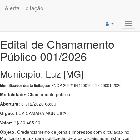
Alerta Licitação
Toggl
navig
Edital de Chamamento
Público 001/2026
Município: Luz [MG]
PNCP-20921664000109-1-000001-2026
Identificador desta licitação:
Modalidade:
Chamamento público
Abertura:
31/12/2026 08:00
Órgão:
LUZ CAMARA MUNICIPAL
Valor:
R$ 80.485,00
Objeto:
Credenciamento de jornais impressos com circulação no
Município de Luz para publicação de atos oficiais, administrativos,