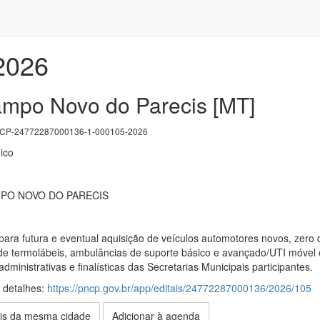
/2026
ampo Novo do Parecis [MT]
P-24772287000136-1-000105-2026
ico
MPO NOVO DO PARECIS
ara futura e eventual aquisição de veículos automotores novos, zero 
 de termolábeis, ambulâncias de suporte básico e avançado/UTI móve
ministrativas e finalísticas das Secretarias Municipais participantes.
s detalhes:
https://pncp.gov.br/app/editais/24772287000136/2026/105
is da mesma cidade
Adicionar à agenda