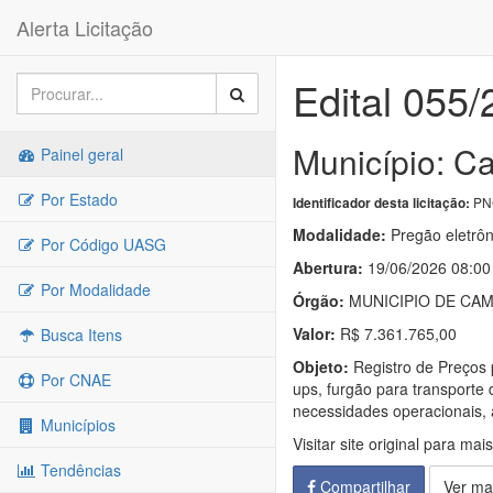
Alerta Licitação
Edital 055
Município: C
Painel geral
Por Estado
PNC
Identificador desta licitação:
Modalidade:
Pregão eletrôn
Por Código UASG
Abertura:
19/06/2026 08:00
Por Modalidade
Órgão:
MUNICIPIO DE CA
Valor:
R$ 7.361.765,00
Busca Itens
Objeto:
Registro de Preços p
Por CNAE
ups, furgão para transporte
necessidades operacionais, ad
Municípios
Visitar site original para mai
Tendências
Compartilhar
Ver ma