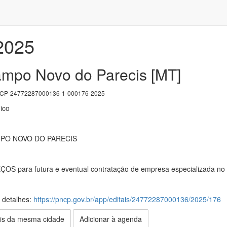
/2025
ampo Novo do Parecis [MT]
P-24772287000136-1-000176-2025
ico
MPO NOVO DO PARECIS
para futura e eventual contratação de empresa especializada no for
s detalhes:
https://pncp.gov.br/app/editais/24772287000136/2025/176
is da mesma cidade
Adicionar à agenda