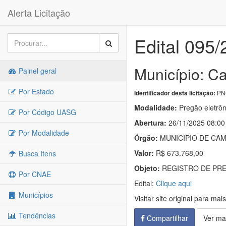
Alerta Licitação
Edital 095
Município: C
Painel geral
Por Estado
PNC
Identificador desta licitação:
Modalidade:
Pregão eletrôn
Por Código UASG
Abertura:
26/11/2025 08:00
Por Modalidade
Órgão:
MUNICIPIO DE CA
Valor:
R$ 673.768,00
Busca Itens
Objeto:
REGISTRO DE PREÇOS 
Por CNAE
Edital:
Clique aqui
Municípios
Visitar site original para mai
Tendências
Compartilhar
Ver ma