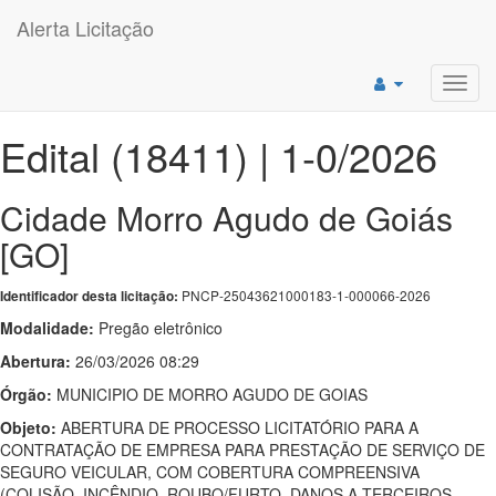
Alerta Licitação
Toggl
navig
Edital (18411) | 1-0/2026
Cidade Morro Agudo de Goiás
[GO]
PNCP-25043621000183-1-000066-2026
Identificador desta licitação:
Modalidade:
Pregão eletrônico
Abertura:
26/03/2026 08:29
Órgão:
MUNICIPIO DE MORRO AGUDO DE GOIAS
Objeto:
ABERTURA DE PROCESSO LICITATÓRIO PARA A
CONTRATAÇÃO DE EMPRESA PARA PRESTAÇÃO DE SERVIÇO DE
SEGURO VEICULAR, COM COBERTURA COMPREENSIVA
(COLISÃO, INCÊNDIO, ROUBO/FURTO, DANOS A TERCEIROS,