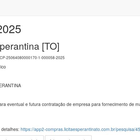
/2025
perantina [TO]
P-25064080000170-1-000058-2025
ico
ERANTINA
ra eventual e futura contratação de empresa para fornecimento de mate
s detalhes:
https://app2-compras.licitaesperantinato.com.br/pesquisa/4