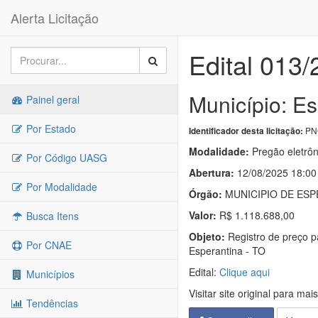
Alerta Licitação
Edital 013
Município: Es
Painel geral
Por Estado
PNC
Identificador desta licitação:
Modalidade:
Pregão eletrôn
Por Código UASG
Abertura:
12/08/2025 18:00
Por Modalidade
Órgão:
MUNICIPIO DE ESP
Valor:
R$ 1.118.688,00
Busca Itens
Objeto:
Registro de preço pa
Por CNAE
Esperantina - TO
Edital:
Clique aqui
Municípios
Visitar site original para mai
Tendências