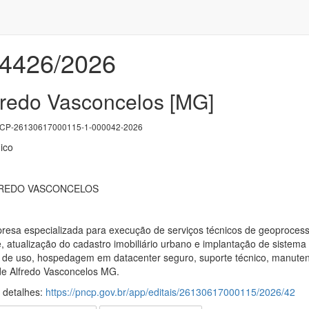
04426/2026
lfredo Vasconcelos [MG]
P-26130617000115-1-000042-2026
ico
FREDO VASCONCELOS
esa especializada para execução de serviços técnicos de geoproces
, atualização do cadastro imobiliário urbano e implantação de sist
 de uso, hospedagem em datacenter seguro, suporte técnico, manutenç
de Alfredo Vasconcelos MG.
s detalhes:
https://pncp.gov.br/app/editais/26130617000115/2026/42