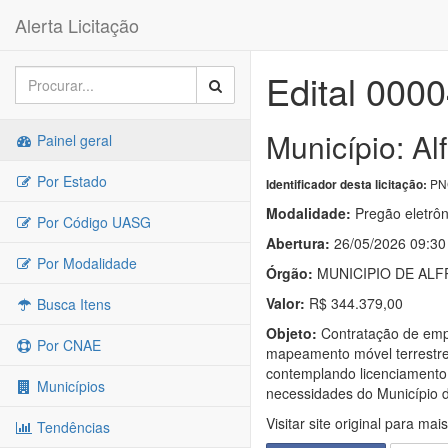
Alerta Licitação
Edital 000
Município: A
Painel geral
Por Estado
PNC
Identificador desta licitação:
Modalidade:
Pregão eletrôn
Por Código UASG
Abertura:
26/05/2026 09:30
Por Modalidade
Órgão:
MUNICIPIO DE AL
Valor:
R$ 344.379,00
Busca Itens
Objeto:
Contratação de empr
Por CNAE
mapeamento móvel terrestre
contemplando licenciamento
Municípios
necessidades do Município 
Visitar site original para mai
Tendências