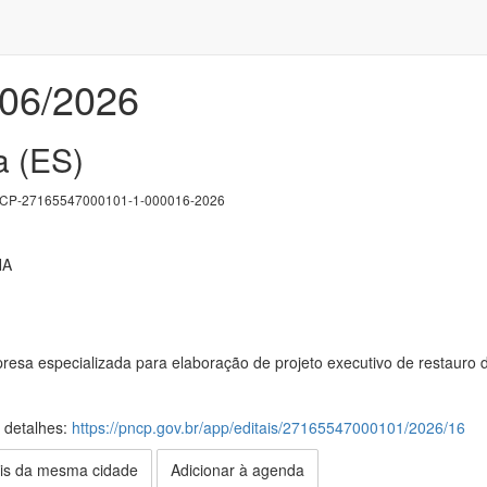
006/2026
a (ES)
P-27165547000101-1-000016-2026
NA
esa especializada para elaboração de projeto executivo de restauro 
s detalhes:
https://pncp.gov.br/app/editais/27165547000101/2026/16
is da mesma cidade
Adicionar à agenda