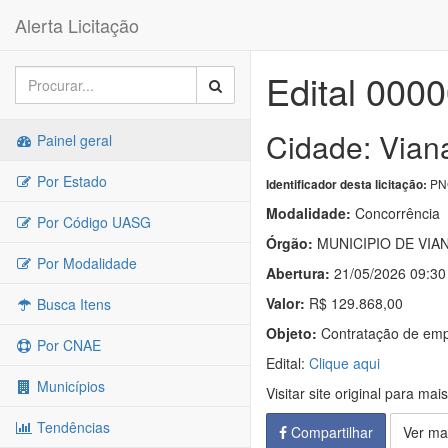
Alerta Licitação
Edital 000
Cidade: Vian
Painel geral
Por Estado
PNC
Identificador desta licitação:
Modalidade:
Concorrência
Por Código UASG
Órgão:
MUNICIPIO DE VIA
Por Modalidade
Abertura:
21/05/2026 09:30
Valor:
R$ 129.868,00
Busca Itens
Objeto:
Contratação de empr
Por CNAE
Edital:
Clique aqui
Municípios
Visitar site original para mai
Tendências
Compartilhar
Ver ma