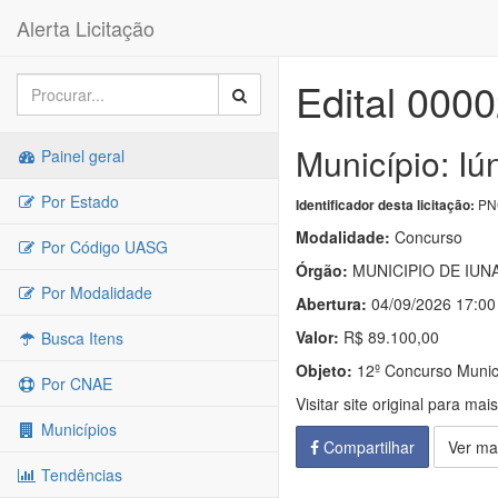
Alerta Licitação
Edital 000
Município: Iú
Painel geral
Por Estado
PNC
Identificador desta licitação:
Modalidade:
Concurso
Por Código UASG
Órgão:
MUNICIPIO DE IUN
Por Modalidade
Abertura:
04/09/2026 17:00
Valor:
R$ 89.100,00
Busca Itens
Objeto:
12º Concurso Munici
Por CNAE
Visitar site original para mai
Municípios
Compartilhar
Ver ma
Tendências