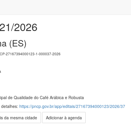
021/2026
na (ES)
P-27167394000123-1-000037-2026
A
pal de Qualidade do Café Arábica e Robusta
s detalhes:
https://pncp.gov.br/app/editais/27167394000123/2026/37
is da mesma cidade
Adicionar à agenda