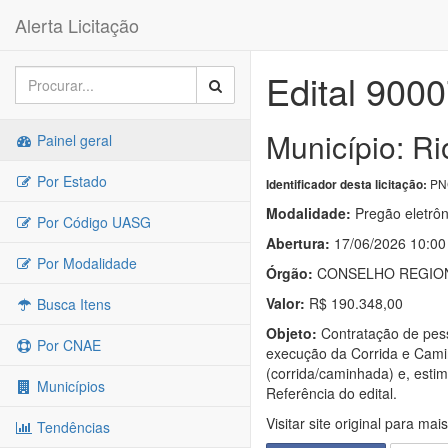
Alerta Licitação
Edital 900
Município: Ri
Painel geral
Por Estado
PNC
Identificador desta licitação:
Modalidade:
Pregão eletrôn
Por Código UASG
Abertura:
17/06/2026 10:00
Por Modalidade
Órgão:
CONSELHO REGION
Valor:
R$ 190.348,00
Busca Itens
Objeto:
Contratação de pess
Por CNAE
execução da Corrida e Cami
(corrida/caminhada) e, esti
Municípios
Referência do edital.
Visitar site original para mai
Tendências