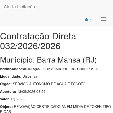
Alerta Licitação
Toggl
navig
Contratação Direta
032/2026/2026
Município: Barra Mansa (RJ)
PNCP-29053402000136-1-000037-2026
Identificador desta licitação:
Modalidade:
Dispensa
Órgão:
SERVICO AUTONOMO DE AGUA E ESGOTO
Abertura:
18/05/2026 08:59
Valor:
R$ 202,00
Objeto:
RENOVAÇÃO CERTIFICADO A3 EM MÍDIA DE TOKEN TIPO
E-OAB