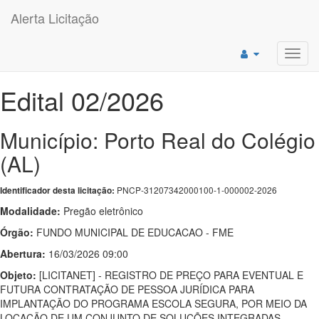
Alerta Licitação
Toggl
navig
Edital 02/2026
Município: Porto Real do Colégio
(AL)
PNCP-31207342000100-1-000002-2026
Identificador desta licitação:
Modalidade:
Pregão eletrônico
Órgão:
FUNDO MUNICIPAL DE EDUCACAO - FME
Abertura:
16/03/2026 09:00
Objeto:
[LICITANET] - REGISTRO DE PREÇO PARA EVENTUAL E
FUTURA CONTRATAÇÃO DE PESSOA JURÍDICA PARA
IMPLANTAÇÃO DO PROGRAMA ESCOLA SEGURA, POR MEIO DA
LOCAÇÃO DE UM CONJUNTO DE SOLUÇÕES INTEGRADAS,