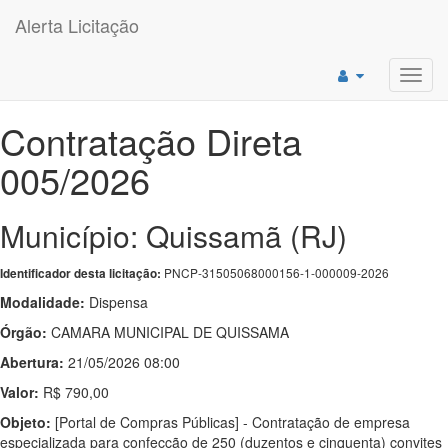
Alerta Licitação
Toggl
navig
Contratação Direta
005/2026
Município: Quissamã (RJ)
PNCP-31505068000156-1-000009-2026
Identificador desta licitação:
Modalidade:
Dispensa
Órgão:
CAMARA MUNICIPAL DE QUISSAMA
Abertura:
21/05/2026 08:00
Valor:
R$ 790,00
Objeto:
[Portal de Compras Públicas] - Contratação de empresa
especializada para confecção de 250 (duzentos e cinquenta) convites