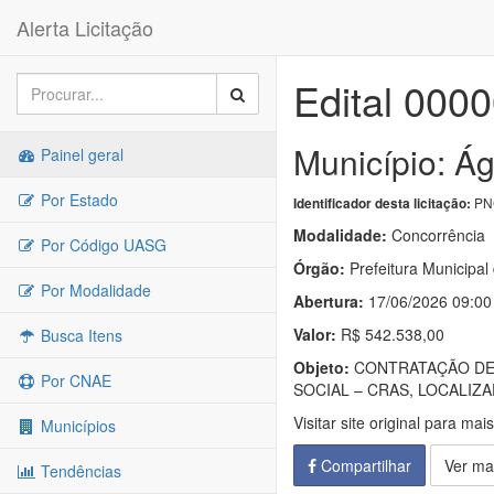
Alerta Licitação
Edital 000
Município: Á
Painel geral
Por Estado
PNC
Identificador desta licitação:
Modalidade:
Concorrência
Por Código UASG
Órgão:
Prefeitura Municipal
Por Modalidade
Abertura:
17/06/2026 09:00
Valor:
R$ 542.538,00
Busca Itens
Objeto:
CONTRATAÇÃO DE 
Por CNAE
SOCIAL – CRAS, LOCALIZ
Visitar site original para mai
Municípios
Compartilhar
Ver ma
Tendências