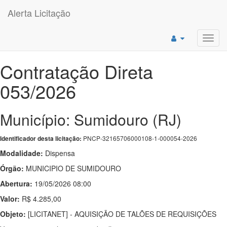
Alerta Licitação
Toggl
navig
Contratação Direta
053/2026
Município: Sumidouro (RJ)
PNCP-32165706000108-1-000054-2026
Identificador desta licitação:
Modalidade:
Dispensa
Órgão:
MUNICIPIO DE SUMIDOURO
Abertura:
19/05/2026 08:00
Valor:
R$ 4.285,00
Objeto:
[LICITANET] - AQUISIÇÃO DE TALÕES DE REQUISIÇÕES