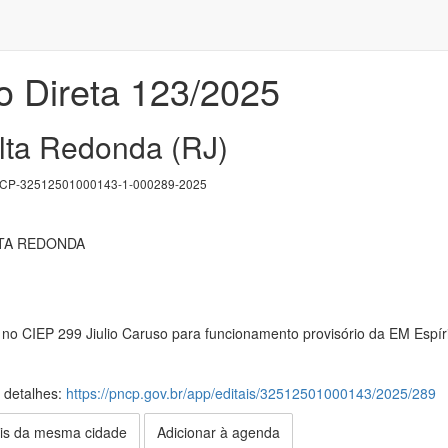
o Direta 123/2025
olta Redonda (RJ)
P-32512501000143-1-000289-2025
LTA REDONDA
no CIEP 299 Jiulio Caruso para funcionamento provisório da EM Espír
s detalhes:
https://pncp.gov.br/app/editais/32512501000143/2025/289
is da mesma cidade
Adicionar à agenda