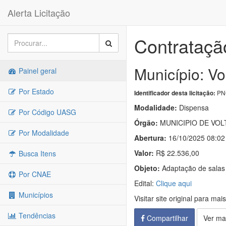
Alerta Licitação
Contrataçã
Município: V
Painel geral
Por Estado
PNC
Identificador desta licitação:
Modalidade:
Dispensa
Por Código UASG
Órgão:
MUNICIPIO DE VO
Por Modalidade
Abertura:
16/10/2025 08:02
Valor:
R$ 22.536,00
Busca Itens
Objeto:
Adaptação de salas 
Por CNAE
Edital:
Clique aqui
Municípios
Visitar site original para mai
Tendências
Compartilhar
Ver ma