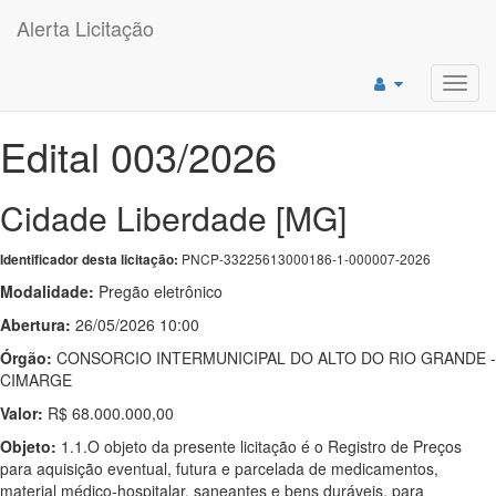
Alerta Licitação
Toggl
navig
Edital 003/2026
Cidade Liberdade [MG]
PNCP-33225613000186-1-000007-2026
Identificador desta licitação:
Modalidade:
Pregão eletrônico
Abertura:
26/05/2026 10:00
Órgão:
CONSORCIO INTERMUNICIPAL DO ALTO DO RIO GRANDE -
CIMARGE
Valor:
R$ 68.000.000,00
Objeto:
1.1.O objeto da presente licitação é o Registro de Preços
para aquisição eventual, futura e parcelada de medicamentos,
material médico-hospitalar, saneantes e bens duráveis, para