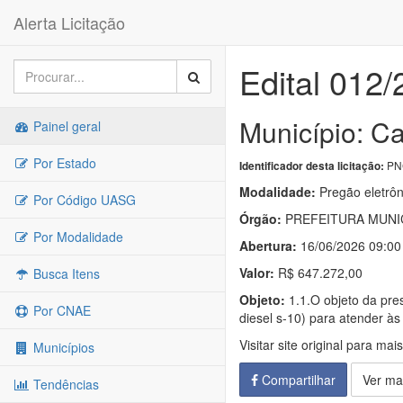
Alerta Licitação
Edital 012
Município: C
Painel geral
Por Estado
PNC
Identificador desta licitação:
Modalidade:
Pregão eletrôn
Por Código UASG
Órgão:
PREFEITURA MUNIC
Por Modalidade
Abertura:
16/06/2026 09:00
Valor:
R$ 647.272,00
Busca Itens
Objeto:
1.1.O objeto da pres
Por CNAE
diesel s-10) para atender à
Visitar site original para mai
Municípios
Compartilhar
Ver ma
Tendências