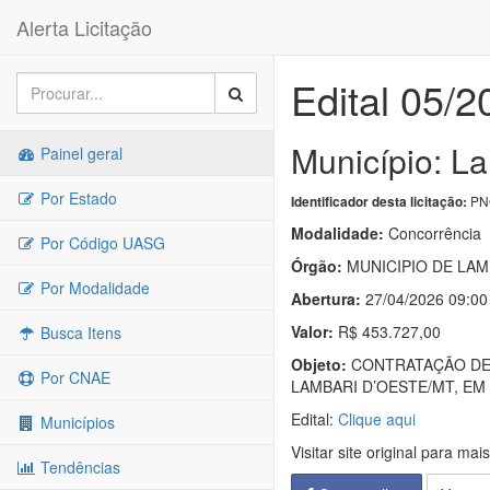
Alerta Licitação
Edital 05/2
Município: L
Painel geral
Por Estado
PNC
Identificador desta licitação:
Modalidade:
Concorrência
Por Código UASG
Órgão:
MUNICIPIO DE LAM
Por Modalidade
Abertura:
27/04/2026 09:00
Valor:
R$ 453.727,00
Busca Itens
Objeto:
CONTRATAÇÃO DE 
Por CNAE
LAMBARI D’OESTE/MT, EM
Edital:
Clique aqui
Municípios
Visitar site original para mai
Tendências