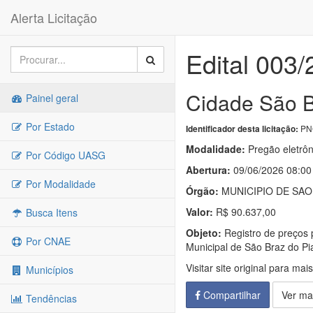
Alerta Licitação
Edital 003
Cidade São Br
Painel geral
Por Estado
PNC
Identificador desta licitação:
Modalidade:
Pregão eletrôn
Por Código UASG
Abertura:
09/06/2026 08:00
Por Modalidade
Órgão:
MUNICIPIO DE SAO
Valor:
R$ 90.637,00
Busca Itens
Objeto:
Registro de preços 
Por CNAE
Municipal de São Braz do Pia
Visitar site original para mai
Municípios
Compartilhar
Ver ma
Tendências