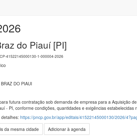
/2026
az do Piauí [PI]
P-41522145000130-1-000004-2026
ico
 BRAZ DO PIAUI
para futura contratação sob demanda de empresa para a Aquisição de M
uí - PI, conforme condições, quantidades e exigências estabelecidas n
s detalhes:
https://pncp.gov.br/app/editais/41522145000130/2026/4?
is da mesma cidade
Adicionar à agenda