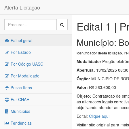
Alerta Licitação
Edital 1 | 
Município: Bo
Painel geral
Por Estado
PNC
Identificador desta licitação:
Modalidade:
Pregão eletrôn
Por Código UASG
Abertura:
13/02/2025 08:30
Por Modalidade
Órgão:
MUNICIPIO DE BO
Valor:
R$ 263.600,00
Busca Itens
Objeto:
Contratacao de empr
Por CNAE
as alteracoes legais corret
objetivando atender as nece
Municípios
Edital:
Clique aqui
Tendências
Visitar site original para mai