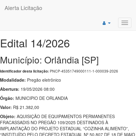
Alerta Licitação
Toggl
navig
Edital 14/2026
Município: Orlândia [SP]
PNCP-45351749000111-1-000039-2026
Identificador desta licitação:
Modalidade:
Pregão eletrônico
Abertura:
19/05/2026 08:00
Órgão:
MUNICIPIO DE ORLANDIA
Valor:
R$ 21.382,00
Objeto:
AQUISIÇÃO DE EQUIPAMENTOS PERMANENTES
FRACASSADIS NO PREGÃO 109/2025 DESTINADOS À
IMPLANTAÇÃO DO PROJETO ESTADUAL “COZINHA ALIMENTO”,
“INSTITUÍDO PELO DECRETO ESTADUAL Nº 50.807 DE 18 DE MAIO