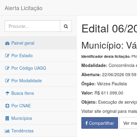
Alerta Licitação
Edital 06/
Município: Vá
Painel geral
Por Estado
PNC
Identificador desta licitação:
Modalidade:
Concorrência e
Por Código UASG
Abertura:
22/06/2026 09:59
Por Modalidade
Órgão:
Várzea Paulista
Valor:
R$ 611.099,00
Busca Itens
Objeto:
Execução de serviço
Por CNAE
Visitar site original para mai
Municípios
Compartilhar
Ver ma
Tendências