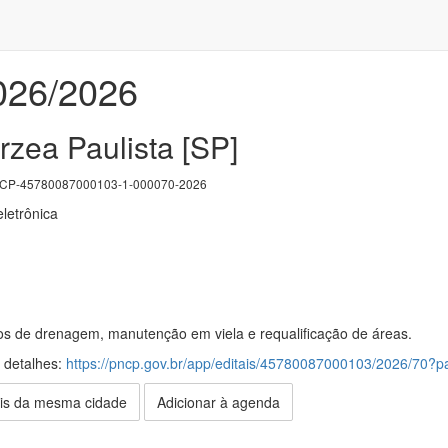
2026/2026
rzea Paulista [SP]
P-45780087000103-1-000070-2026
letrônica
s de drenagem, manutenção em viela e requalificação de áreas.
s detalhes:
https://pncp.gov.br/app/editais/45780087000103/2026/70
is da mesma cidade
Adicionar à agenda